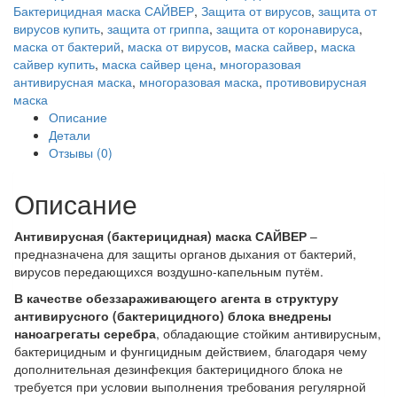
арт
Бактерицидная маска САЙВЕР
,
Защита от вирусов
,
защита от
БМ
вирусов купить
,
защита от гриппа
,
защита от коронавируса
,
1.2
маска от бактерий
,
маска от вирусов
,
маска сайвер
,
маска
(серый)
сайвер купить
,
маска сайвер цена
,
многоразовая
САЙВЕР|SAYVER
антивирусная маска
,
многоразовая маска
,
противовирусная
маска
Описание
Детали
Отзывы (0)
Описание
Антивирусная (бактерицидная) маска САЙВЕР
–
предназначена для защиты органов дыхания от бактерий,
вирусов передающихся воздушно-капельным путём.
В качестве обеззараживающего агента в структуру
антивирусного (бактерицидного) блока внедрены
наноагрегаты серебра
, обладающие стойким антивирусным,
бактерицидным и фунгицидным действием, благодаря чему
дополнительная дезинфекция бактерицидного блока не
требуется при условии выполнения требования регулярной