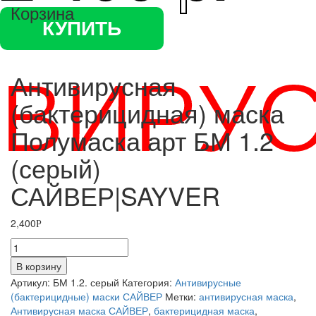
Корзина
КУПИТЬ
ВИРУ
Антивирусная
(бактерицидная) маска
Полумаска арт БМ 1.2
(серый)
САЙВЕР|SAYVER
2,400
Р
Количество
Антивирусная
В корзину
(бактерицидная)
Артикул:
БМ 1.2. серый
Категория:
Антивирусные
маска
(бактерицидные) маски САЙВЕР
Метки:
антивирусная маска
,
Полумаска
Антивирусная маска САЙВЕР
,
бактерицидная маска
,