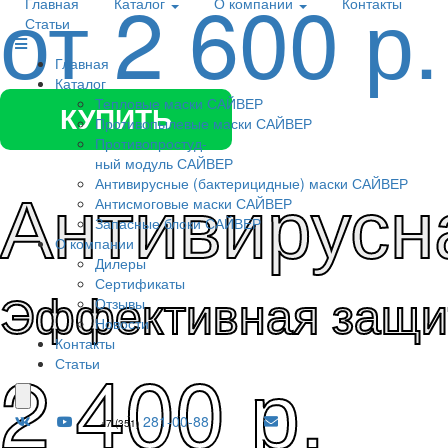
от 2 600 р.
Главная
Каталог
О компании
Контакты
Статьи
Главная
Каталог
Тепловые маски САЙВЕР
КУПИТЬ
Противопылевые маски САЙВЕР
Противопростуд-
ный модуль САЙВЕР
Антивирусн
Антивирусные (бактерицидные) маски САЙВЕР
Антисмоговые маски САЙВЕР
Запасные блоки САЙВЕР
О компании
Дилеры
Сертификаты
Эффективная защи
Отзывы
Новости
Контакты
2 400 р.
Статьи
281-00-88
+7 (351)