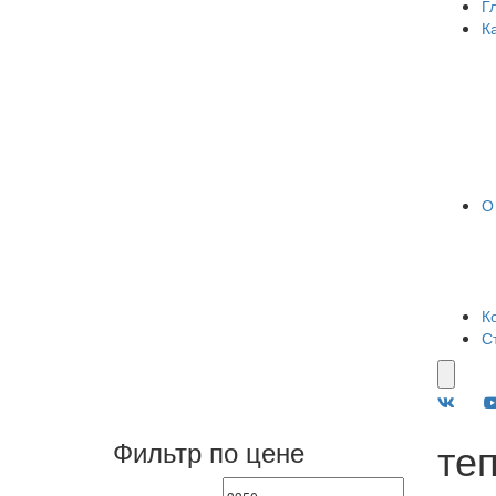
Г
К
О
К
С
теп
Фильтр по цене