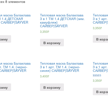
сех 8 элементов
я маска Балаклава
Тепловая маска Балаклава
Тепловая
М 1.4 ДЕТСКАЯ
3 в 1 ТМ 1.4 ДЕТСКАЯ (зим.
3 в 1 арт
) САЙВЕР|SAYVER
камуфляж)
САЙВЕР|
САЙВЕР|SAYVER
3,350
Р
3,350
Р
зину
В корз
В корзину
я маска Балаклава
Тепловая маска Балаклава
Тепловая
т. ТМ 1.4. (черно-
3 в 1 арт. ТМ 1.4. (черно-
3 в 1 арт
 САЙВЕР|SAYVER
синяя) САЙВЕР|SAYVER
САЙВЕР|
3,400
Р
Оценка
3,350
Р
5.00
из 5
зину
В корзину
В корз