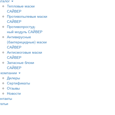
аталог
Тепловые маски
САЙВЕР
Противопылевые маски
САЙВЕР
Противопростуд-
ный модуль САЙВЕР
Антивирусные
(бактерицидные) маски
САЙВЕР
Антисмоговые маски
САЙВЕР
Запасные блоки
САЙВЕР
 компании
Дилеры
Сертификаты
Отзывы
Новости
онтакты
татьи