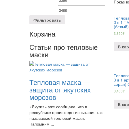
Показ в
Теплова
Фильтровать
3 в 1 Т
(белый
Корзина
3,350
Р
Статьи про тепловые
В кор
маски
Теплова
3 в 1 ар
Тепловая маска —
серая)
защита от якутских
3,400
Р
морозов
В кор
«Якутия» уже сообщала, что в
республике происходят испытания так
называемой тепловой маски.
Напомним ...