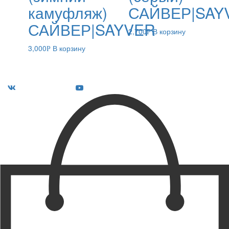
камуфляж)
САЙВЕР|SAY
САЙВЕР|SAYVER
2,700
В корзину
Р
3,000
В корзину
Р