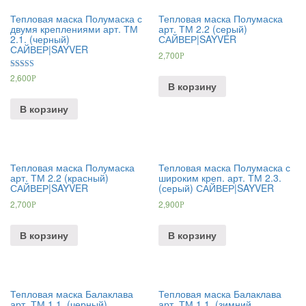
Тепловая маска Полумаска с
Тепловая маска Полумаска
двумя креплениями арт. ТМ
арт. ТМ 2.2 (серый)
2.1. (черный)
САЙВЕР|SAYVER
САЙВЕР|SAYVER
2,700
Р
Оценка
2,600
Р
4.00
В корзину
из 5
В корзину
Тепловая маска Полумаска
Тепловая маска Полумаска с
арт. ТМ 2.2 (красный)
широким креп. арт. ТМ 2.3.
САЙВЕР|SAYVER
(серый) САЙВЕР|SAYVER
2,700
2,900
Р
Р
В корзину
В корзину
Тепловая маска Балаклава
Тепловая маска Балаклава
арт. ТМ 1.1. (черный)
арт. ТМ 1.1. (зимний